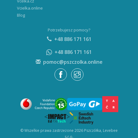
Vcelka.cz
Vcielka.online
Blog
Potrzebujesz pomocy?
+48 886 171 161
+48 886 171 161
pomoc@pszczolka.online
© Wszelkie prawa zastrzeżone 2026 Pszczółka, Levebee
s.r.o.