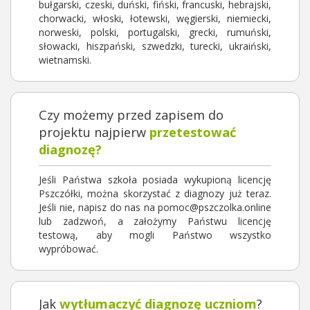
bułgarski, czeski, duński, fiński, francuski, hebrajski,
chorwacki, włoski, łotewski, węgierski, niemiecki,
norweski, polski, portugalski, grecki, rumuński,
słowacki, hiszpański, szwedzki, turecki, ukraiński,
wietnamski.
Czy możemy przed zapisem do
projektu najpierw
przetestować
diagnozę?
Jeśli Państwa szkoła posiada wykupioną licencję
Pszczółki, można skorzystać z diagnozy już teraz.
Jeśli nie, napisz do nas na pomoc@pszczolka.online
lub zadzwoń, a założymy Państwu licencję
testową, aby mogli Państwo wszystko
wypróbować.
Jak
wytłumaczyć diagnozę uczniom
?