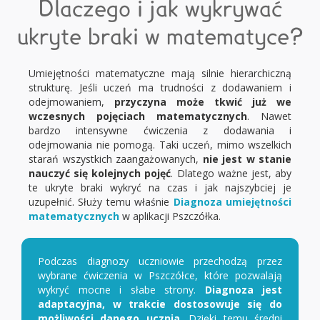
Dlaczego i jak wykrywać
ukryte braki w matematyce?
Umiejętności matematyczne mają silnie hierarchiczną
strukturę. Jeśli uczeń ma trudności z dodawaniem i
odejmowaniem,
przyczyna może tkwić już we
wczesnych pojęciach matematycznych
. Nawet
bardzo intensywne ćwiczenia z dodawania i
odejmowania nie pomogą. Taki uczeń, mimo wszelkich
starań wszystkich zaangażowanych,
nie jest w stanie
nauczyć się kolejnych pojęć
. Dlatego ważne jest, aby
te ukryte braki wykryć na czas i jak najszybciej je
uzupełnić. Służy temu właśnie
Diagnoza umiejętności
matematycznych
w aplikacji Pszczółka.
Podczas diagnozy uczniowie przechodzą przez
wybrane ćwiczenia w Pszczółce, które pozwalają
wykryć mocne i słabe strony.
Diagnoza jest
adaptacyjna, w trakcie dostosowuje się do
możliwości danego ucznia
. Dzięki temu średni