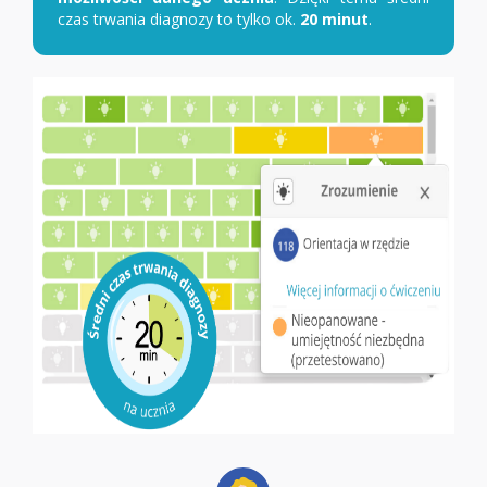
czas trwania diagnozy to tylko ok.
20 minut
.