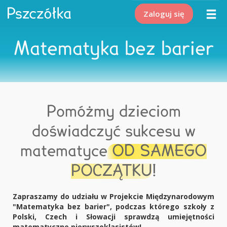
Zaloguj się
Matematyka bez barier
Pomóżmy dzieciom
doświadczyć sukcesu w
matematyce
OD SAMEGO
POCZĄTKU
!
Zapraszamy do udziału w Projekcie Międzynarodowym
"Matematyka bez barier", podczas którego szkoły z
Polski, Czech i Słowacji sprawdzą umiejętności
matematyczne pierwszoklasistów!