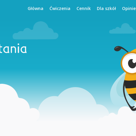
Główna
Ćwiczenia
Cennik
Dla szkół
Opinie
tania