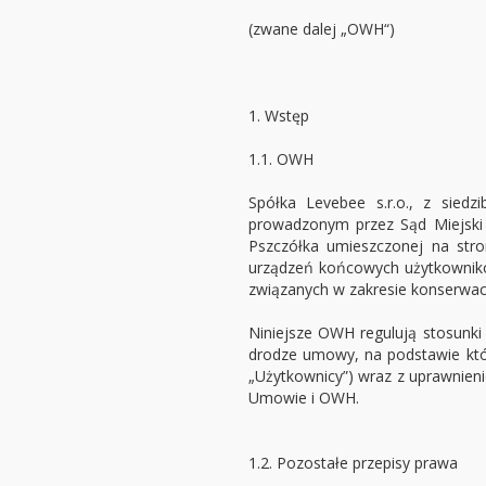
(zwane dalej „OWH“)
1. Wstęp
1.1. OWH
Spółka Levebee s.r.o., z sied
prowadzonym przez Sąd Miejski 
Pszczółka umieszczonej na str
urządzeń końcowych użytkowników
związanych w zakresie konserwacji
Niniejsze OWH regulują stosunki
drodze umowy, na podstawie któr
„Użytkownicy”) wraz z uprawnieni
Umowie i OWH.
1.2. Pozostałe przepisy prawa