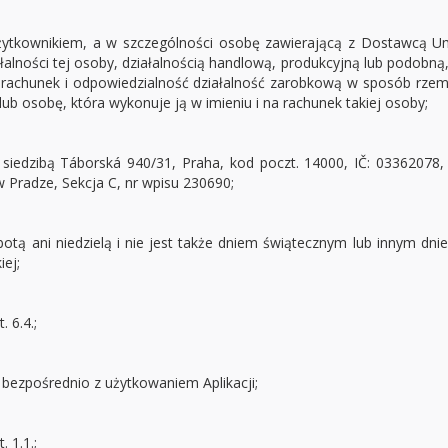
Użytkownikiem, a w szczególności osobę zawierającą z Dostawcą U
alności tej osoby, działalnością handlową, produkcyjną lub podobną,
rachunek i odpowiedzialność działalność zarobkową w sposób rzemi
ub osobę, która wykonuje ją w imieniu i na rachunek takiej osoby;
z siedzibą Táborská 940/31, Praha, kod poczt. 14000, IČ: 03362078
 Pradze, Sekcja C, nr wpisu 230690;
obotą ani niedzielą i nie jest także dniem świątecznym lub innym 
ej;
 6.4.;
bezpośrednio z użytkowaniem Aplikacji;
 1.1.;