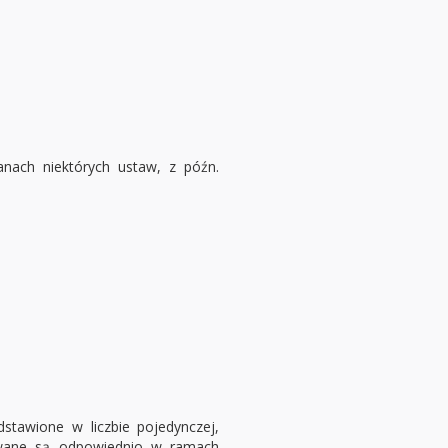
nach niektórych ustaw, z późn.
dstawione w liczbie pojedynczej,
sowane są odpowiednio w ramach