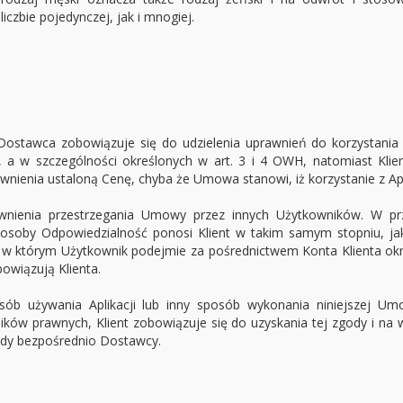
czbie pojedynczej, jak i mnogiej.
tawca zobowiązuje się do udzielenia uprawnień do korzystania z 
 w szczególności określonych w art. 3 i 4 OWH, natomiast Klien
nienia ustaloną Cenę, chyba że Umowa stanowi, iż korzystanie z Aplik
ewnienia przestrzegania Umowy przez innych Użytkowników. W p
osoby Odpowiedzialność ponosi Klient w takim samym stopniu, ja
w którym Użytkownik podejmie za pośrednictwem Konta Klienta okre
owiązują Klienta.
posób używania Aplikacji lub inny sposób wykonania niniejszej 
ków prawnych, Klient zobowiązuje się do uzyskania tej zgody i na
gody bezpośrednio Dostawcy.