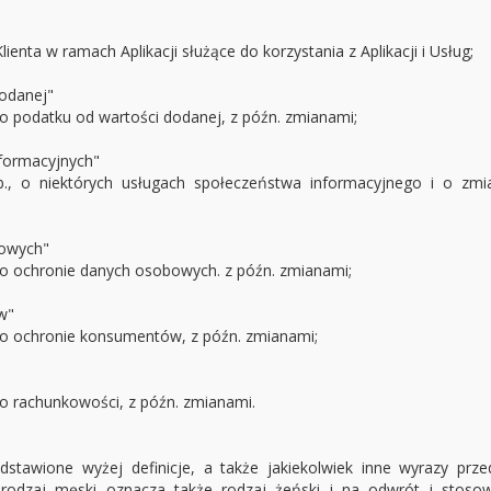
enta w ramach Aplikacji służące do korzystania z Aplikacji i Usług;
odanej"
o podatku od wartości dodanej, z późn. zmianami;
nformacyjnych"
., o niektórych usługach społeczeństwa informacyjnego i o zmia
bowych"
 o ochronie danych osobowych. z późn. zmianami;
w"
 o ochronie konsumentów, z późn. zmianami;
o rachunkowości, z późn. zmianami.
stawione wyżej definicje, a także jakiekolwiek inne wyrazy prze
 rodzaj męski oznacza także rodzaj żeński i na odwrót i sto