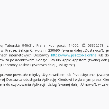
zibą Táborská 940/31, Praha, kod poczt. 14000, IČ: 03362078, 
w Pradze, Sekcja C, wpis nr 230690 (zwana dalej „Dostawcą”), jes
onach internetowych Dostawcy
https://www.pszczolka.online
lub do
 za pośrednictwem Google Play lub Apple Appstore (zwanej dalej 
 i pomocy Aplikacji (zwanych dalej „Usługami”).
 prawne powstałe między Użytkownikiem lub Przedsiębiorcą (zwany
ej Dostawca udostępnia Aplikację Klientowi i wybranym przez Kli
em do użytkowania Aplikacji i Usług (zwanej dalej „Umową”), w zak