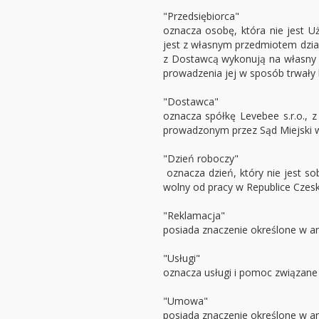
"Przedsiębiorca"
oznacza osobę, która nie jest 
jest z własnym przedmiotem dział
z Dostawcą wykonują na własny 
prowadzenia jej w sposób trwały l
"Dostawca"
oznacza spółkę Levebee s.r.o., 
prowadzonym przez Sąd Miejski w
"Dzień roboczy"
oznacza dzień, który nie jest s
wolny od pracy w Republice Czeski
"Reklamacja"
posiada znaczenie określone w art.
"Usługi"
oznacza usługi i pomoc związane 
"Umowa"
posiada znaczenie określone w art.