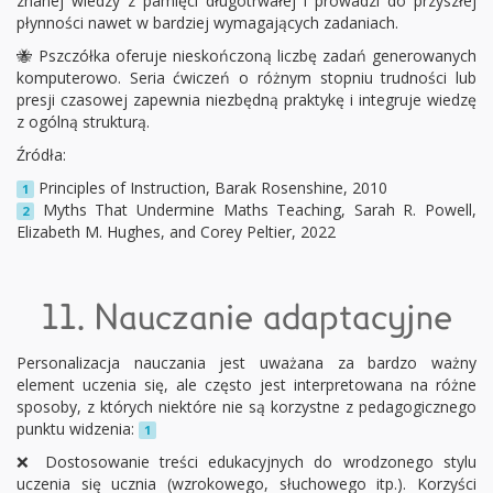
znanej wiedzy z pamięci długotrwałej i prowadzi do przyszłej
płynności nawet w bardziej wymagających zadaniach.
🐝 Pszczółka oferuje nieskończoną liczbę zadań generowanych
komputerowo. Seria ćwiczeń o różnym stopniu trudności lub
presji czasowej zapewnia niezbędną praktykę i integruje wiedzę
z ogólną strukturą.
Źródła:
Principles of Instruction, Barak Rosenshine, 2010
1
Myths That Undermine Maths Teaching, Sarah R. Powell,
2
Elizabeth M. Hughes, and Corey Peltier, 2022
11. Nauczanie adaptacyjne
Personalizacja nauczania jest uważana za bardzo ważny
element uczenia się, ale często jest interpretowana na różne
sposoby, z których niektóre nie są korzystne z pedagogicznego
punktu widzenia:
1
❌ Dostosowanie treści edukacyjnych do wrodzonego stylu
uczenia się ucznia (wzrokowego, słuchowego itp.). Korzyści