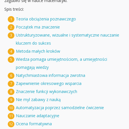
zagubiło się w nauce matematyki.
Spis treści:
Teoria obciążenia poznawczego
1
Początek ma znaczenie
2
Ustrukturyzowane, wizualne i systematyczne nauczanie
3
kluczem do sukces
Metoda małych kroków
4
Wiedza pomaga umiejętnościom, a umiejętności
5
pomagają wiedzy
Natychmiastowa informacja zwrotna
6
Zapewnienie okresowego wsparcia
7
Znaczenie funkcji wykonawczych
8
Nie myl zabawy z nauką
9
Automatyzacja poprzez samodzielne ćwiczenie
10
Nauczanie adaptacyjne
11
Ocena formatywna
12