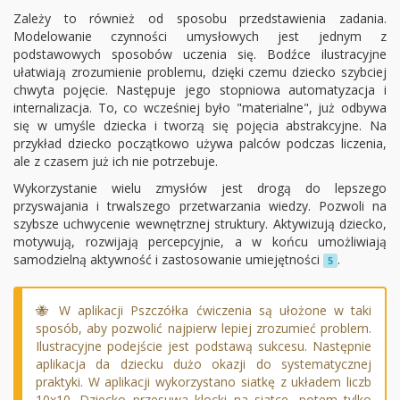
Zależy to również od sposobu przedstawienia zadania.
Modelowanie czynności umysłowych jest jednym z
podstawowych sposobów uczenia się. Bodźce ilustracyjne
ułatwiają zrozumienie problemu, dzięki czemu dziecko szybciej
chwyta pojęcie. Następuje jego stopniowa automatyzacja i
internalizacja. To, co wcześniej było "materialne", już odbywa
się w umyśle dziecka i tworzą się pojęcia abstrakcyjne. Na
przykład dziecko początkowo używa palców podczas liczenia,
ale z czasem już ich nie potrzebuje.
Wykorzystanie wielu zmysłów jest drogą do lepszego
przyswajania i trwalszego przetwarzania wiedzy. Pozwoli na
szybsze uchwycenie wewnętrznej struktury. Aktywizują dziecko,
motywują, rozwijają percepcyjnie, a w końcu umożliwiają
samodzielną aktywność i zastosowanie umiejętności
.
5
🐝 W aplikacji Pszczółka ćwiczenia są ułożone w taki
sposób, aby pozwolić najpierw lepiej zrozumieć problem.
Ilustracyjne podejście jest podstawą sukcesu. Następnie
aplikacja da dziecku dużo okazji do systematycznej
praktyki. W aplikacji wykorzystano siatkę z układem liczb
10x10. Dziecko przesuwa klocki na siatce, potem tylko