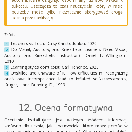
automatycznie osiągnąć wspomniany już 80% wskaźnik
sukcesu. Oszczędza to czas nauczyciela, który w razie
potrzeby może tylko nieznacznie skorygować drogę
ucznia przez aplikację.
Źródła:
Teachers vs Tech, Daisy Christodoulou, 2020
1
Do Visual, Auditory, and Kinesthetic Learners Need Visual,
2
Auditory, and Kinesthetic Instruction?, Daniel T. Willingham,
2010
Learning styles don’t exist, Carl Hendrick, 2023
3
Unskilled and unaware of it: How difficulties in recognizing
4
one’s own incompetence lead to inflated self-assessments,
Kruger, J. and Dunning, D., 1999
12. Ocena formatywna
Ocenianie kształtujące jest ważnym źródłem informacji
zarówno dla ucznia, jak i nauczyciela, które może pomóc w
dostosowaniu nauczania i uczenia się 1. Oboje muszą wiedzieć,