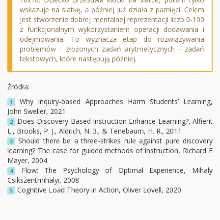
wskazuje na siatkę, a później już działa z pamięci. Celem
jest stworzenie dobrej mentalnej reprezentacji liczb 0-100
z funkcjonalnym wykorzystaniem operacji dodawania i
odejmowania. To wyznacza etap do rozwiązywania
problemów - złożonych zadań arytmetycznych - zadań
tekstowych, które następują później.
Źródła:
Why Inquiry-based Approaches Harm Students’ Learning,
1
John Sweller, 2021
Does Discovery-Based Instruction Enhance Learning?, Alfierit
2
L., Brooks, P. J., Aldrich, N. 3., & Tenebaum, H. R., 2011
Should there be a three-strikes rule against pure discovery
3
learning? The case for guided methods of instruction, Richard E
Mayer, 2004
Flow: The Psychology of Optimal Experience, Mihaly
4
Csikszentmihalyi, 2008
Cognitive Load Theory in Action, Oliver Lovell, 2020
5