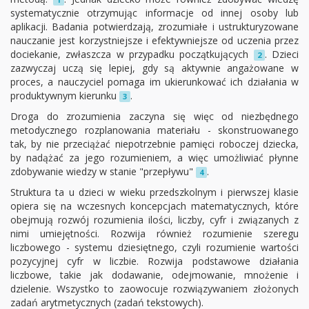
systematycznie otrzymując informacje od innej osoby lub
aplikacji. Badania potwierdzają, zrozumiałe i ustrukturyzowane
nauczanie jest korzystniejsze i efektywniejsze od uczenia przez
dociekanie, zwłaszcza w przypadku początkujących
. Dzieci
2
zazwyczaj uczą się lepiej, gdy są aktywnie angażowane w
proces, a nauczyciel pomaga im ukierunkować ich działania w
produktywnym kierunku
.
3
Droga do zrozumienia zaczyna się więc od niezbędnego
metodycznego rozplanowania materiału - skonstruowanego
tak, by nie przeciążać niepotrzebnie pamięci roboczej dziecka,
by nadążać za jego rozumieniem, a więc umożliwiać płynne
zdobywanie wiedzy w stanie "przepływu"
.
4
Struktura ta u dzieci w wieku przedszkolnym i pierwszej klasie
opiera się na wczesnych koncepcjach matematycznych, które
obejmują rozwój rozumienia ilości, liczby, cyfr i związanych z
nimi umiejętności. Rozwija również rozumienie szeregu
liczbowego - systemu dziesiętnego, czyli rozumienie wartości
pozycyjnej cyfr w liczbie. Rozwija podstawowe działania
liczbowe, takie jak dodawanie, odejmowanie, mnożenie i
dzielenie. Wszystko to zaowocuje rozwiązywaniem złożonych
zadań arytmetycznych (zadań tekstowych).