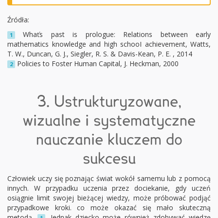
Źródła:
Whaťs past is prologue: Relations between early
1
mathematics knowledge and high schooI achievement, Watts,
T. W., Duncan, G. J., Siegler, R. S. & Davis-Kean, P. E. , 2014
Policies to Foster Human Capital, J. Heckman, 2000
2
3. Ustrukturyzowane,
wizualne i systematyczne
nauczanie kluczem do
sukcesu
Człowiek uczy się poznając świat wokół samemu lub z pomocą
innych. W przypadku uczenia przez dociekanie, gdy uczeń
osiągnie limit swojej bieżącej wiedzy, może próbować podjąć
przypadkowe kroki. co może okazać się mało skuteczną
metodą.
. Jednak dziecko może również zdobywać wiedzę
1