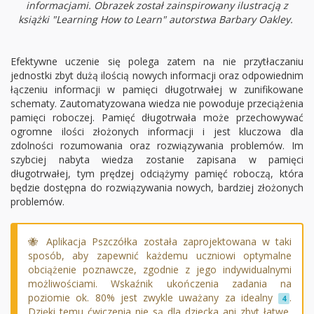
informacjami. Obrazek został zainspirowany ilustracją z
książki "Learning How to Learn" autorstwa Barbary Oakley.
Efektywne uczenie się polega zatem na nie przytłaczaniu
jednostki zbyt dużą ilością nowych informacji oraz odpowiednim
łączeniu informacji w pamięci długotrwałej w zunifikowane
schematy. Zautomatyzowana wiedza nie powoduje przeciążenia
pamięci roboczej. Pamięć długotrwała może przechowywać
ogromne ilości złożonych informacji i jest kluczowa dla
zdolności rozumowania oraz rozwiązywania problemów. Im
szybciej nabyta wiedza zostanie zapisana w pamięci
długotrwałej, tym prędzej odciążymy pamięć roboczą, która
będzie dostępna do rozwiązywania nowych, bardziej złożonych
problemów.
🐝 Aplikacja Pszczółka została zaprojektowana w taki
sposób, aby zapewnić każdemu uczniowi optymalne
obciążenie poznawcze, zgodnie z jego indywidualnymi
możliwościami. Wskaźnik ukończenia zadania na
poziomie ok. 80% jest zwykle uważany za idealny
.
4
Dzięki temu ćwiczenia nie są dla dziecka ani zbyt łatwe,