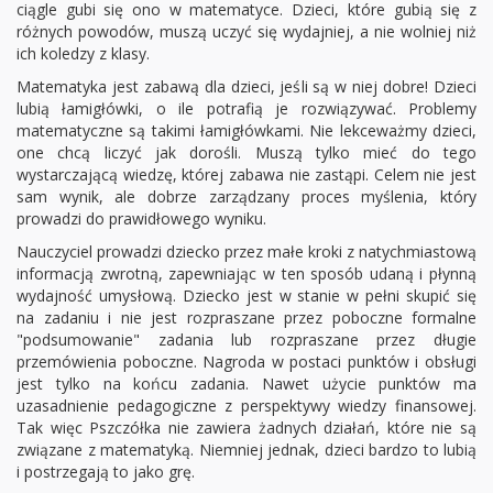
ciągle gubi się ono w matematyce. Dzieci, które gubią się z
różnych powodów, muszą uczyć się wydajniej, a nie wolniej niż
ich koledzy z klasy.
Matematyka jest zabawą dla dzieci, jeśli są w niej dobre! Dzieci
lubią łamigłówki, o ile potrafią je rozwiązywać. Problemy
matematyczne są takimi łamigłówkami. Nie lekceważmy dzieci,
one chcą liczyć jak dorośli. Muszą tylko mieć do tego
wystarczającą wiedzę, której zabawa nie zastąpi. Celem nie jest
sam wynik, ale dobrze zarządzany proces myślenia, który
prowadzi do prawidłowego wyniku.
Nauczyciel prowadzi dziecko przez małe kroki z natychmiastową
informacją zwrotną, zapewniając w ten sposób udaną i płynną
wydajność umysłową. Dziecko jest w stanie w pełni skupić się
na zadaniu i nie jest rozpraszane przez poboczne formalne
"podsumowanie" zadania lub rozpraszane przez długie
przemówienia poboczne. Nagroda w postaci punktów i obsługi
jest tylko na końcu zadania. Nawet użycie punktów ma
uzasadnienie pedagogiczne z perspektywy wiedzy finansowej.
Tak więc Pszczółka nie zawiera żadnych działań, które nie są
związane z matematyką. Niemniej jednak, dzieci bardzo to lubią
i postrzegają to jako grę.