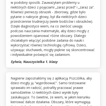
w podobny sposób. Zauważyłam problemy u
niektórych dzieci z pojęciami „zaraz przed” i „zaraz za”.
Również pierwszy obrazek - zbiorowy, gdzie było
pytanie o nakrycie głowy, był dla niektórych dzieci
przestrzennie trudniejszy (wiele bodźców i obrazków).
Dzięki diagnostyce wiem, na co zwrócić uwagę
podczas nauczania matematyki, aby dzieci mogły z
powodzeniem opanować różne obszary. Dlatego
chciałabym włączyć podobne zadania do nauki i
wykorzystać również technologię cyfrową. Dzieci,
używając słuchawek, mogły pięknie się skoncentrować
i indywidualnie poświęcić się zadaniom.
Sylwia, Nauczycielka 1. klasy
Najpierw zapoznaliśmy się z aplikacją Pszczółka, aby
dzieci mogły ją "wypróbować". Samo testowanie
sprawiało im radość, potrafiły pracować prawie
samodzielnie. U niektórych dzieci wyniki były
zaskakujące. To świetne, że wiem, w jakim kierunku
kierować dalsze działania. Obszary, które wymagają