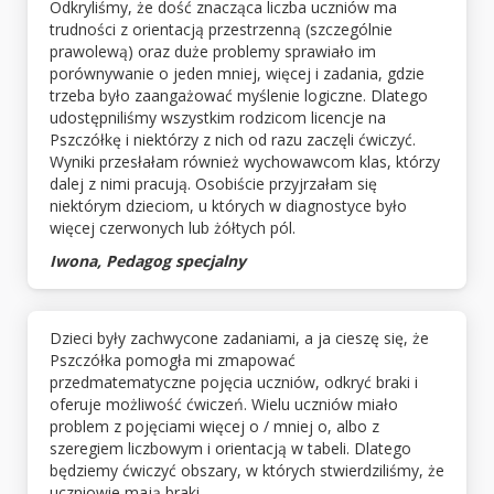
Odkryliśmy, że dość znacząca liczba uczniów ma
trudności z orientacją przestrzenną (szczególnie
prawolewą) oraz duże problemy sprawiało im
porównywanie o jeden mniej, więcej i zadania, gdzie
trzeba było zaangażować myślenie logiczne. Dlatego
udostępniliśmy wszystkim rodzicom licencje na
Pszczółkę i niektórzy z nich od razu zaczęli ćwiczyć.
Wyniki przesłałam również wychowawcom klas, którzy
dalej z nimi pracują. Osobiście przyjrzałam się
niektórym dzieciom, u których w diagnostyce było
więcej czerwonych lub żółtych pól.
Iwona, Pedagog specjalny
Dzieci były zachwycone zadaniami, a ja cieszę się, że
Pszczółka pomogła mi zmapować
przedmatematyczne pojęcia uczniów, odkryć braki i
oferuje możliwość ćwiczeń. Wielu uczniów miało
problem z pojęciami więcej o / mniej o, albo z
szeregiem liczbowym i orientacją w tabeli. Dlatego
będziemy ćwiczyć obszary, w których stwierdziliśmy, że
uczniowie mają braki.