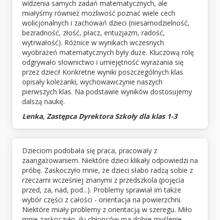
widzenia samych zadań matematycznych, ale
miałyśmy również możliwość poznać wiele cech
wolicjonalnych i zachowań dzieci (niesamodzielność,
bezradność, złość, płacz, entuzjazm, radość,
wytrwałość). Różnice w wynikach wczesnych
wyobrażeń matematycznych były duże. Kluczową rolę
odgrywało słownictwo i umiejętność wyrażania się
przez dzieci! Konkretne wyniki poszczególnych klas
opisały koleżanki, wychowawczynie naszych
pierwszych klas. Na podstawie wyników dostosujemy
dalszą naukę.
Lenka, Zastępca Dyrektora Szkoły dla klas 1-3
Dzieciom podobała się praca, pracowały z
zaangażowaniem. Niektóre dzieci klikały odpowiedzi na
próbę. Zaskoczyło mnie, że dzieci słabo radzą sobie z
rzeczami wcześniej znanymi z przedszkola (pojęcia
przed, za, nad, pod...). Problemy sprawiał im także
wybór części z całości - orientacja na powierzchni.
Niektóre miały problemy z orientacją w szeregu. Miło
mnie zaskoczyło, ilu chłopców ma dobre myślenie